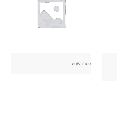
למוצר
הסווטשרט
ק
זה
0
יש
מספר
סוגים.
ניתן
לבחור
את
האפשרויות