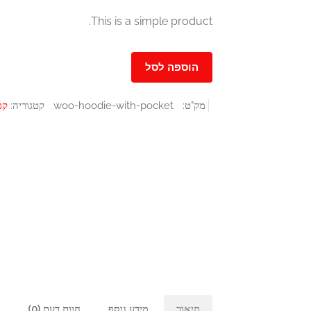
£35.00.
£45.00.
This is a simple product.
הוספה לסל
מק"ט:
woo-hoodie-with-pocket
קטגוריה:
קפ
תיאור
מידע נוסף
חוות דעת (0)