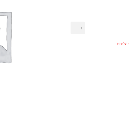
כמות
של
קפוצ'ון
וצ'ונים
עם
כיס