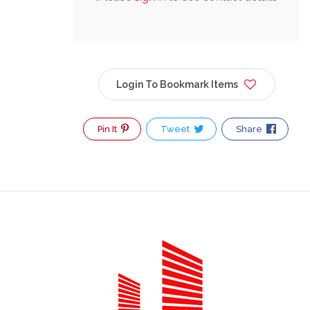
Login
Pin It