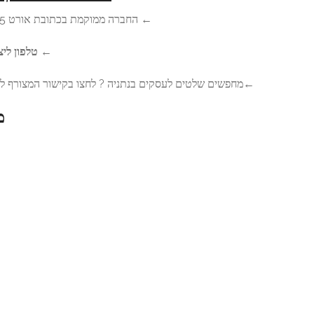
חברה ממוקמת בכתובת אורט 5, אזור התעשייה הישן נתניה.
←
טלפון ליצירת קשר:
055-4543780
נתניה ? לחצו בקישור המצורף להגיע לאתר של שלטי השרון.
מפת הגעה לחברה: