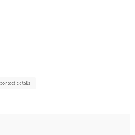
Please
sign
in to see contact details.
Add Review