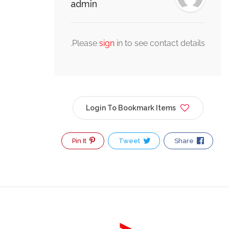
admin
Please
s
Login
Pin It