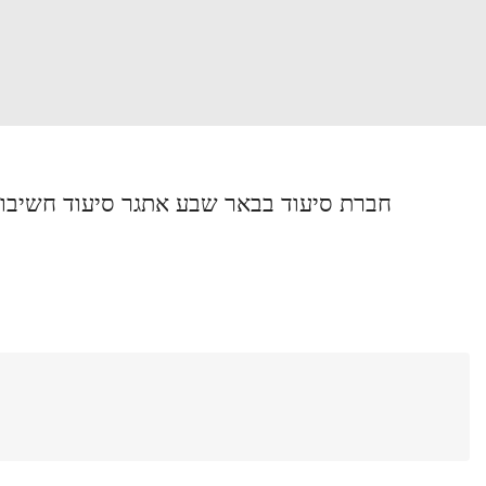
שבע אתגר סיעוד חשיבות בניית אתר תדמית
סיעוד
דרך בן צבי 2, באר שבע.
Overview
Add Review