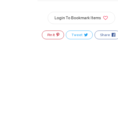
Login To Bookmark Items
Pin It
Tweet
Share