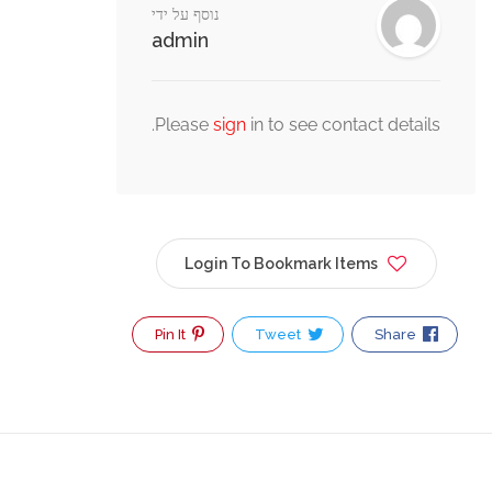
נוסף על ידי
admin
Please
sign
in to see contact detail
Login To Bookmark Items
Pin It
Tweet
Share