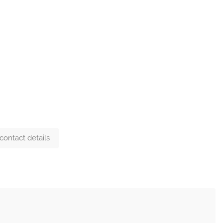
Please
sign
in to see contact details.
Add Review