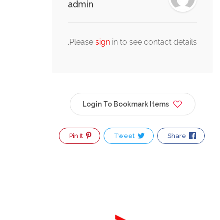
admin
Please
s
Login
Pin It