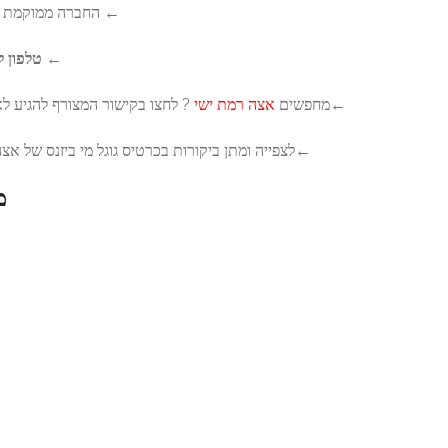
← החברה ממוקמת בכתובת צפצפה 2, רמת ישי.
←
טלפון ליצירת קשר:
04-9831888
שי
? לחצו בקישור המצורף להגיע לאתר של אצה סושי רמת ישי.
ורות בכרטיס גוגל מי ביזנס של אצה סושי רמת ישי >>
לחץ כאן
מפת הגעה לחברה: