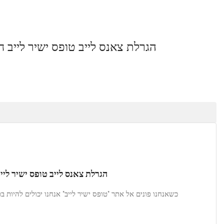
לייב טופס ישיר לייב חשיבות בניית אתר תדמית
קטגוריה:
Listeo booking
תיאור
Product Description
רלת צאנס לייב טופס ישיר לייב חשיבות בניית אתר תדמית:
פס ישיר לייב" אנחנו יכולים להיות בטוחים, שיש מענה לטפסים שאנחנו
שולחים דרכם.