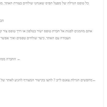
ס שאנחנו שולחים בעזרת האתר, מגיע אל תחנה ומשם אל מפעל הפיס
ונספר בתהליך ההגרלה.
הכל חוקי, הכל אמיתי, ללא שום בעיה.
ס ישיר בטלפון או דרך טופס צור קשר ולקבל פרטים נוספים על תהליך
, כיצד שולחים טפסים ואיך אפשר להיות בטוחים שהם אכן מתקבלים.
פרטי יצירת קשר עם החברה:
← החברה ממוקמת בכתובת: אגריפס 42, ירושלים.
←
טלפון ליצירת קשר:
 בקישור המצורף להגיע לאתר של טופס ישיר לייב.
להלן מפת הגעה לחברה: