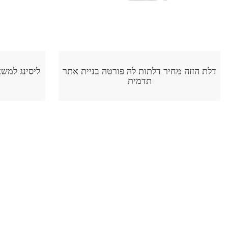
 בניית אתר
ליסינג למשאיות מורגן קפיטל חשיבות בניית
אתר תדמית