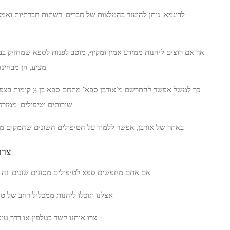
צות של חברים, רשתות חברתיות ואמצעים אחרים הממליצים על מקומות
איכותיים.
ומקיף, מוטב לפנות לספא שמחזיק בבעלותו אתר תדמית ולראות מה הוא
מציע, הן מבחינה ויזואלית והן מבחינה טקסטואלית.
כך למשל אפשר להתרשם מ"אורבן ספא" מתחם ספא בן 3 קומות בצפון תל אביב, המספק מגוון מרחב של
שירותים וטיפולים, ממזרח וממערב, עם צוות מקצועי ומנוסה.
וד על הטיפולים השונים שהמקום מציע וכן לראות תמונות של המתחם.
צרו קשר והזמינו מקום עוד היום
ספא לטיפולים מסוגים שונים, זה הזמן לפנות לצוות של "אורבן ספא".
נו תוכלו ליהנות ממכלול רחב של טיפולים שיעשו לכם טוב לגוף ולנפש.
צרו איתנו קשר בטלפון או דרך טופס צור קשר באתר האינטרנט שלנו.