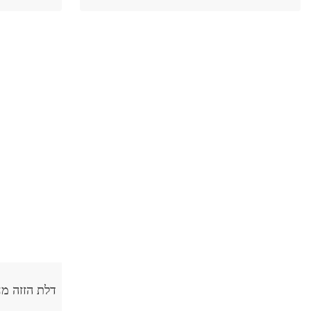
דלת הזזה מחיר דלתות לה פורטה בניית אתר
תדמית