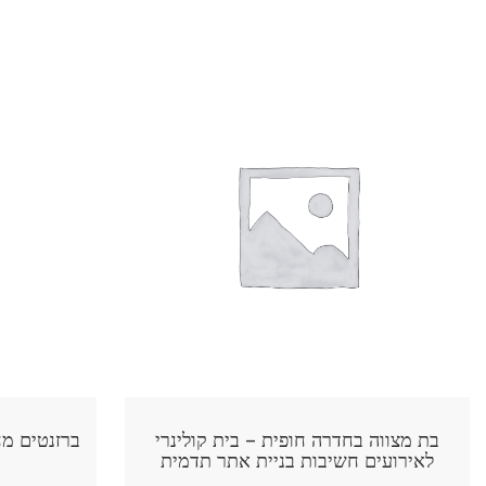
קולינרי
ברזנטים מחיר שגיא שטגמן חשיבות בניית
 תדמית
אתר תדמית