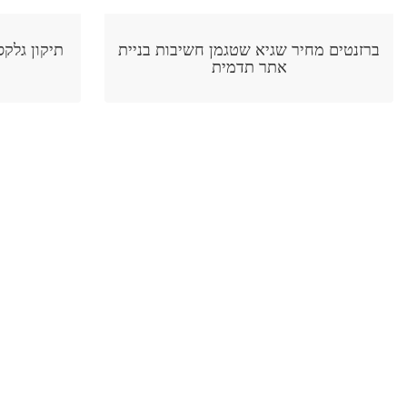
בות בניית
תיקון גלקסי בתל אביב פון מרקט חשיבות
בניית אתר תדמית