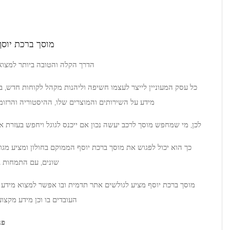
Product Description
מוסך ברכת יוסף חשיבות בניית אתר תדמית:
הדרך הקלה והטובה ביותר למצוא בתי עסק היא בעזרת חיפוש בגוגל.
חשיפה וליהנות מקהל לקוחות חדש, בונה אתר תדמית בעזרתו הוא מספק
 והמוצרים שלו, ההיסטוריה והרזומה, בעל המקום וצוות העובדים שלו.
כון אם ייכנס לגוגל ויחפש בעזרת אתרי תדמית את המוסך הנכון עבורו.
רכת יוסף הממוקם בחולון ומציע מגוון רחב של שירותים לרכבים מסוגים
שונים, עם התמחות ברכבי מאזדה, סקודה, פורד ו-BYD.
 אתר תדמית ובו אפשר למצוא מידע שלם ומלא על שירותי המוסך, צוות
העובדים בו וכן מידע מקצועי על מגוון שירותים וטיפולים לרכב.
פנו אלינו עוד היום לקבלת מידע נוסף