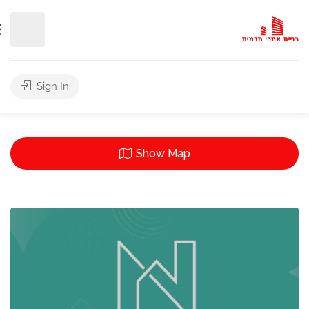
Sign In
Leaflet
| ©
Mapbox
©
OpenStreetMap
Improve this ma
Show Map